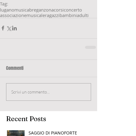
Tag:
lugano
musica
breganzona
corsi
concerto
associazione
musicale
ragazzi
bambini
adulti
Commenti
Scrivi un commento...
Recent Posts
SAGGIO DI PIANOFORTE